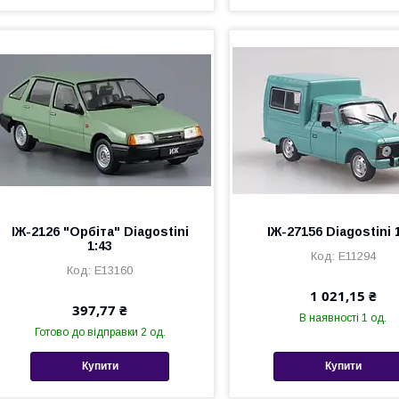
ІЖ-2126 "Орбіта" Diagostini
ІЖ-27156 Diagostini 
1:43
Е11294
Е13160
1 021,15 ₴
397,77 ₴
В наявності 1 од.
Готово до відправки 2 од.
Купити
Купити