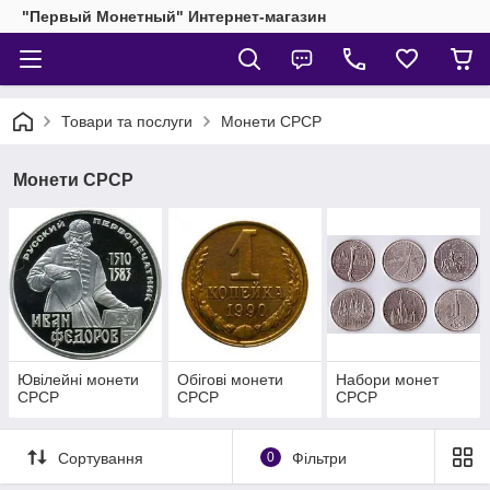
"Первый Монетный" Интернет-магазин
Товари та послуги
Монети СРСР
Монети СРСР
Ювілейні монети
Обігові монети
Набори монет
СРСР
СРСР
СРСР
Сортування
0
Фільтри