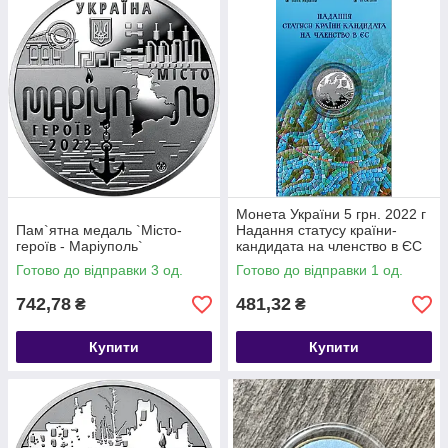
Монета України 5 грн. 2022 г
Пам`ятна медаль `Місто-
Надання статусу країни-
героїв - Маріуполь`
кандидата на членство в ЄС
Готово до відправки 3 од.
Готово до відправки 1 од.
742,78
481,32
₴
₴
Купити
Купити