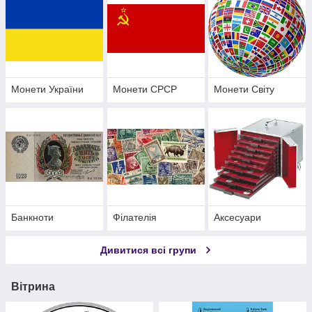
Монети України
Монети СРСР
Монети Світу
Банкноти
Філателія
Аксесуари
Дивитися всі групи
Вітрина