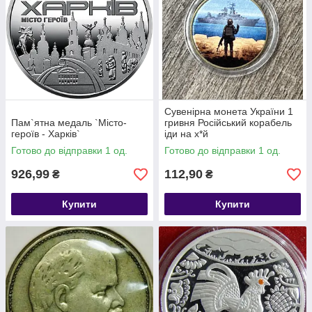
Сувенірна монета України 1
Пам`ятна медаль `Місто-
гривня Російський корабель
героїв - Харків`
іди на х*й
Готово до відправки 1 од.
Готово до відправки 1 од.
926,99
112,90
₴
₴
Купити
Купити