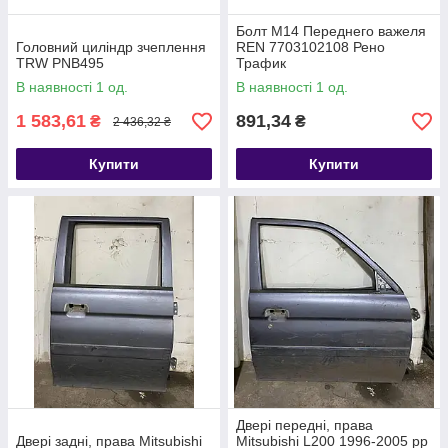
Болт М14 Переднего важеля
Головний циліндр зчеплення
REN 7703102108 Рено
TRW PNB495
Трафик
В наявності 1 од.
В наявності 1 од.
1 583,61
891,34
₴
₴
2 436,32 ₴
Купити
Купити
Двері передні, права
Двері задні, права Mitsubishi
Mitsubishi L200 1996-2005 рр