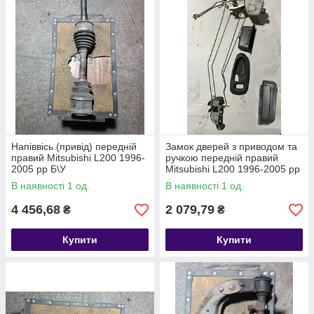
Напіввісь (привід) передній
Замок дверей з приводом та
правий Mitsubishi L200 1996-
ручкою передній правий
2005 рр Б\У
Mitsubishi L200 1996-2005 рр
Б\У
В наявності 1 од.
В наявності 1 од.
4 456,68
2 079,79
₴
₴
Купити
Купити