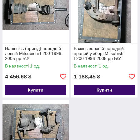
Напіввісь (привід) передній
Важіль верхній передній
левый Mitsubishi L200 1996-
правий у зборі Mitsubishi
2005 рр Б\У
L200 1996-2005 рр Б\У
В наявності 1 од.
В наявності 1 од.
4 456,68
1 188,45
₴
₴
Купити
Купити