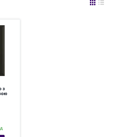
 з
вою
д.