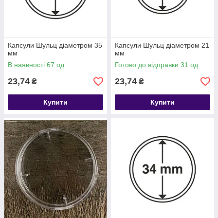
Капсули Шульц діаметром 35
Капсули Шульц діаметром 21
мм
мм
В наявності 67 од.
Готово до відправки 31 од.
23,74
23,74
₴
₴
Купити
Купити