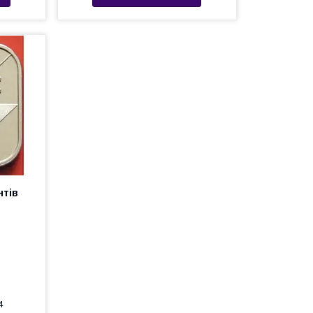
нтів
4