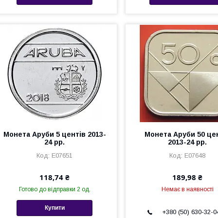
Монета Аруби 5 центів 2013-
Монета Аруби 50 це
24 рр.
2013-24 рр.
Е07651
Е07648
118,74 ₴
189,98 ₴
Готово до відправки 2 од.
Немає в наявності
Купити
+380 (50) 630-32-0