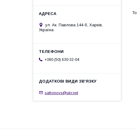
ул. Ак. Павлова 144-б, Харків,
Україна
+380 (50) 630-32-04
safronovs@ukr.net