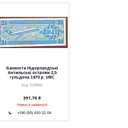
Банкнота Нідерландські
Антильські острови 2,5
гульдена 1970 р. UNC
Е09993
391,76 ₴
Немає в наявності
+380 (50) 630-32-04