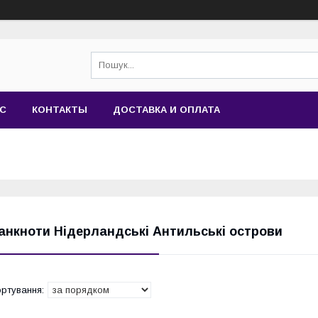
АС
КОНТАКТЫ
ДОСТАВКА И ОПЛАТА
анкноти Нідерландські Антильські острови