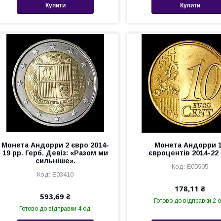
Купити
Купити
Монета Андорри 2 євро 2014-
Монета Андорри 
19 рр. Герб. Девіз: «Разом ми
євроцентів 2014-22 
сильніше».
Е05905
Е03410
178,11 ₴
593,69 ₴
Готово до відправки 2 о
Готово до відправки 4 од.