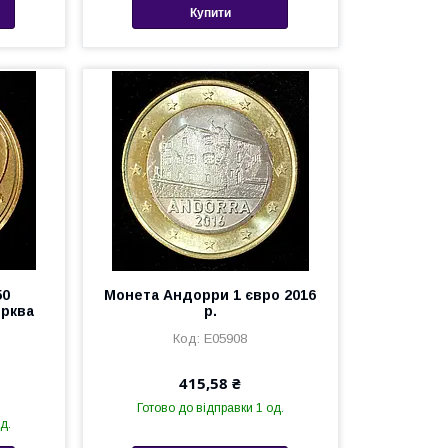
Купити
50
Монета Андорри 1 євро 2016
ерква
р.
Е05908
415,58 ₴
Готово до відправки 1 од.
д.