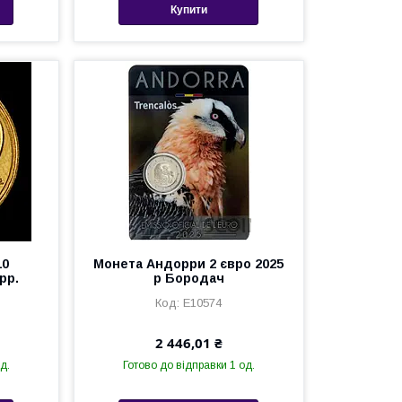
Купити
10
Монета Андорри 2 євро 2025
рр.
р Бородач
Е10574
2 446,01 ₴
д.
Готово до відправки 1 од.