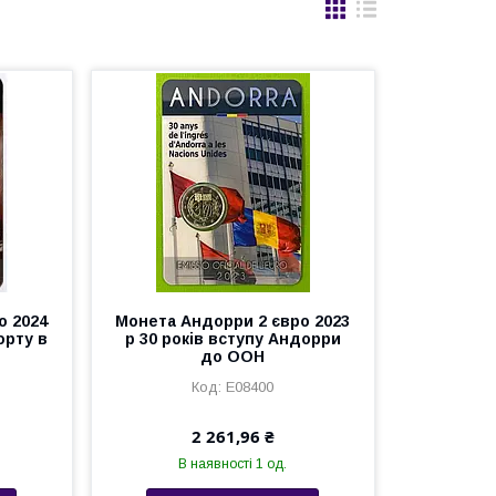
о 2024
Монета Андорри 2 євро 2023
орту в
р 30 років вступу Андорри
до ООН
Е08400
2 261,96 ₴
В наявності 1 од.