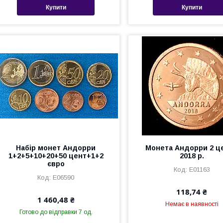
Купити
Купити
Набір монет Андорри
Монета Андорри 2 ц
1+2+5+10+20+50 цент+1+2
2018 р.
євро
Е01163
Е06590
118,74 ₴
1 460,48 ₴
Немає в наявності
Готово до відправки 7 од.