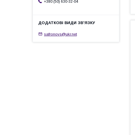
+380 (50) 630-32-04
safronovs@ukr.net