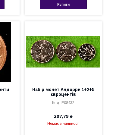
Купити
енти
Набір монет Андорри 1+2+5
євроцентів
Е08432
207,79 ₴
Немає в наявності