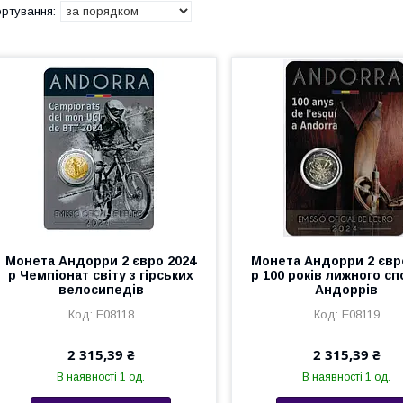
Монета Андорри 2 євро 2024
Монета Андорри 2 євр
р Чемпіонат світу з гірських
р 100 років лижного сп
велосипедів
Андоррів
Е08118
Е08119
2 315,39 ₴
2 315,39 ₴
В наявності 1 од.
В наявності 1 од.