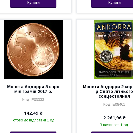
Купити
Купити
Монета Андорри 5 євро
Монета Андорри 2 євр
міліграмів 2017 р.
р Свято літньог
сонцестояння
Е03333
Е08401
142,49 ₴
2 261,96 ₴
Готово до відправки 1 од.
В наявності 1 од.