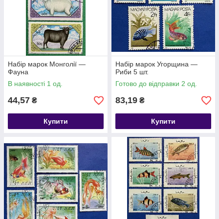
Набір марок Монголії —
Набір марок Угорщина —
Фауна
Риби 5 шт.
В наявності 1 од.
Готово до відправки 2 од.
44,57
83,19
₴
₴
Купити
Купити