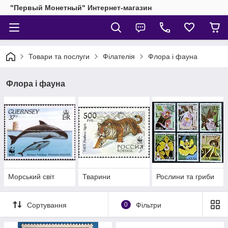
"Первый Монетный" Интернет-магазин
Товари та послуги
Філателія
Флора і фауна
Флора і фауна
Морський світ
Тварини
Рослини та гриби
Сортування
0
Фільтри