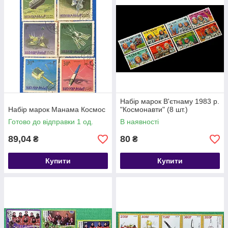
Набір марок В'єтнаму 1983 р.
Набір марок Манама Космос
"Космонавти" (8 шт.)
Готово до відправки 1 од.
В наявності
89,04
80
₴
₴
Купити
Купити