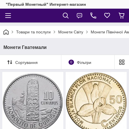
"Первый Монетный" Интернет-магазин
Товари та послуги
Монети Світу
Монети Північної А
Монети Гватемали
Сортування
0
Фільтри