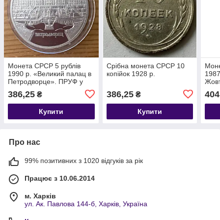
Монета СРСР 5 рублів
Срібна монета СРСР 10
Моне
1990 р. «Великий палац в
копійок 1928 р.
1987
Петродворце». ПРУФ у
Жовт
капсулі
386,25
386,25
404
₴
₴
Купити
Купити
Про нас
99% позитивних з 1020 відгуків за рік
Працює з 10.06.2014
м. Харків
ул. Ак. Павлова 144-б, Харків, Україна