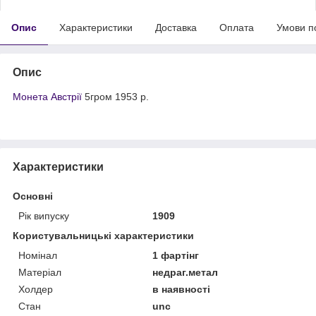
Опис
Характеристики
Доставка
Оплата
Умови п
Опис
Монета Австрії
5гром 1953 р.
Характеристики
Основні
Рік випуску
1909
Користувальницькі характеристики
Номінал
1 фартінг
Матеріал
недраг.метал
Холдер
в наявності
Стан
unc