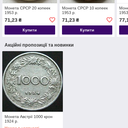
Монета СРСР 20 копеек
Монета СРСР 10 копеек
Моне
1953 р.
1953 р.
1953
71,23
71,23
77,
₴
₴
Купити
Купити
Акційні пропозиції та новинки
Монета Австрії 1000 крон
1924 р.
Немає в наявності