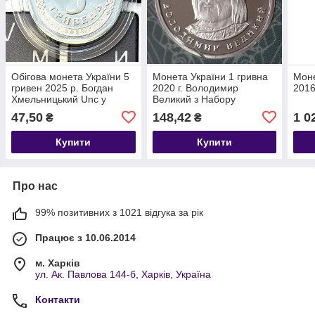
Обігова монета України 5
Монета України 1 гривна
Моне
гривен 2025 р. Богдан
2020 г. Володимир
2016
Хмельницький Unc у
Великий з Набору
капсулі
47,50
148,42
1 0
₴
₴
Купити
Купити
Про нас
99% позитивних з 1021 відгука за рік
Працює з 10.06.2014
м. Харків
ул. Ак. Павлова 144-б, Харків, Україна
Контакти