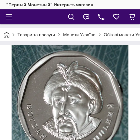
"Первый Монетный" Интернет-магазин
Товари та послуги
Монети України
Обігові монети У