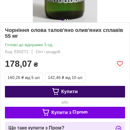
Чорніння олова талов'яно олив'яних сплавів
55 мг
Готово до відправки 3 од.
Код: Е00271
Опт і роздріб
178,07
₴
160,26 ₴
від 5 шт.
142,46 ₴
від 10 шт.
Купити
або
Купити з
Що таке купити з Пром?