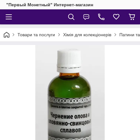
"Первый Монетный" Интернет-магазин
Товари та послуги
Хімія для колекціонерів
Патини та