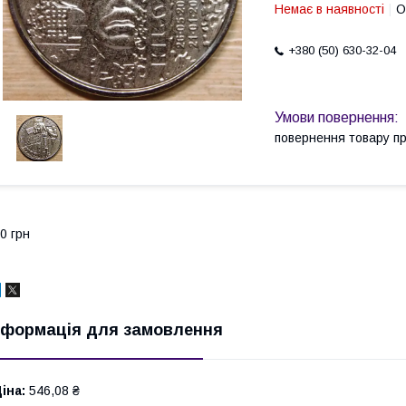
Немає в наявності
О
+380 (50) 630-32-04
повернення товару п
0 грн
нформація для замовлення
іна:
546,08 ₴