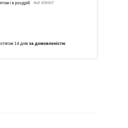
птом і в роздріб
Код:
Е00307
ротягом 14 днів
за домовленістю