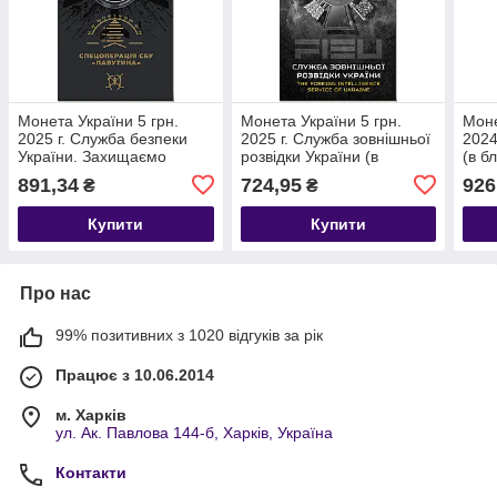
Монета України 5 грн.
Монета України 5 грн.
Моне
2025 г. Служба безпеки
2025 г. Служба зовнішньої
2024
України. Захищаємо
розвідки України (в
(в бл
Україну разом! (в блістері)
блістері)
891,34
724,95
926
₴
₴
Купити
Купити
Про нас
99% позитивних з 1020 відгуків за рік
Працює з 10.06.2014
м. Харків
ул. Ак. Павлова 144-б, Харків, Україна
Контакти