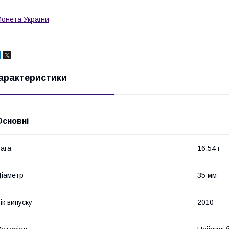
онета України
арактеристики
Основні
ага
16.54 г
іаметр
35 мм
ік випуску
2010