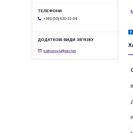
М
+380 (50) 630-32-04
Х
safronovs@ukr.net
В
Д
Р