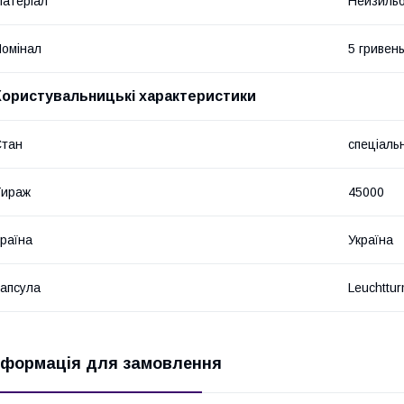
атеріал
Нейзиль
омінал
5 гривен
Користувальницькі характеристики
Стан
спеціаль
Тираж
45000
раїна
Україна
апсула
Leuchtt
нформація для замовлення