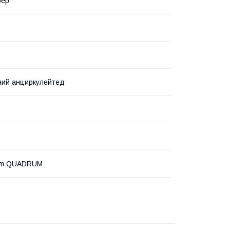
бер
ь
ний анциркулейтед
urm QUADRUM