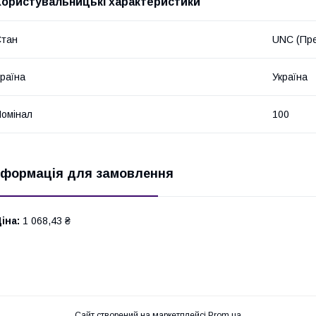
Користувальницькі характеристики
Стан
UNC (Пре
раїна
Україна
омінал
100
нформація для замовлення
іна:
1 068,43 ₴
Сайт створений на маркетплейсі
Prom.ua