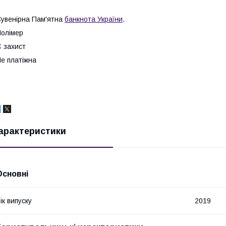
увенірна Пам'ятна
банкнота України
.
Полімер
 захист
е платіжна
арактеристики
Основні
ік випуску
2019