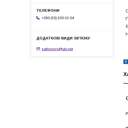
С
+380 (50) 630-32-04
Є
Н
safronovs@ukr.net
Х
Р