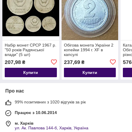
Набір монет СРСР 1967 р.
Обігова монета України 2
Ката
"50 років Радянської
копейки 1994 г. XF в
Обіг
влади" (5 шт)
капсулі
різн
207,98
237,69
576
₴
₴
Купити
Купити
Про нас
99% позитивних з 1020 відгуків за рік
Працює з 10.06.2014
м. Харків
ул. Ак. Павлова 144-б, Харків, Україна