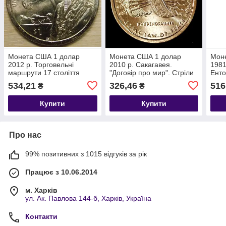
Монета США 1 долар
Монета США 1 долар
Мон
2012 р. Торговельні
2010 р. Сакагавея.
1981
маршрути 17 століття
"Договір про мир". Стріли
Енто
534,21
326,46
516
₴
₴
Купити
Купити
Про нас
99% позитивних з 1015 відгуків за рік
Працює з 10.06.2014
м. Харків
ул. Ак. Павлова 144-б, Харків, Україна
Контакти