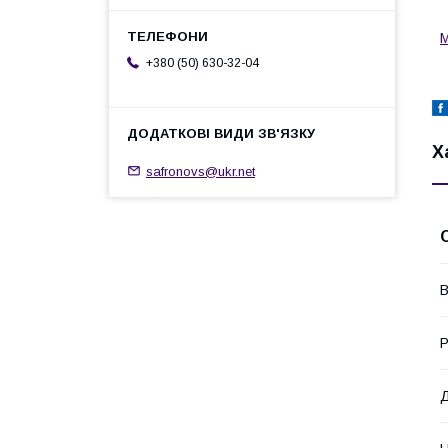
+380 (50) 630-32-04
Х
safronovs@ukr.net
В
Р
Д