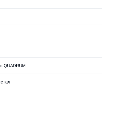
urm QUADRUM
метал