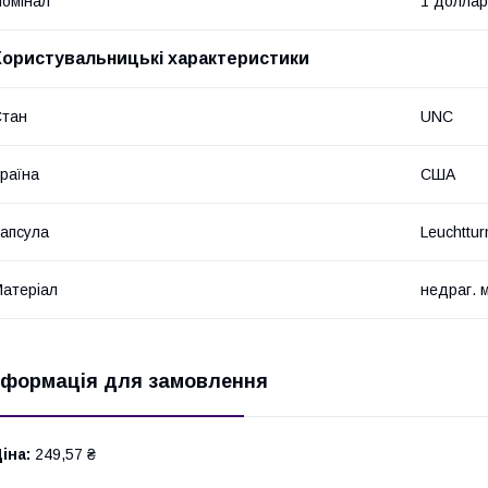
омінал
1 доллар
Користувальницькі характеристики
Стан
UNC
раїна
США
апсула
Leuchtt
атеріал
недраг. 
нформація для замовлення
іна:
249,57 ₴