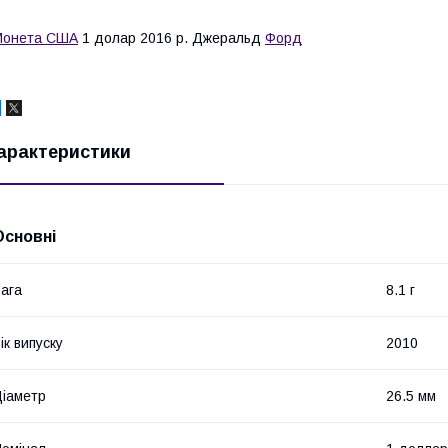
Монета США
1 долар 2016 р. Джеральд
Форд
арактеристики
Основні
ага
8.1 г
ік випуску
2010
іаметр
26.5 мм