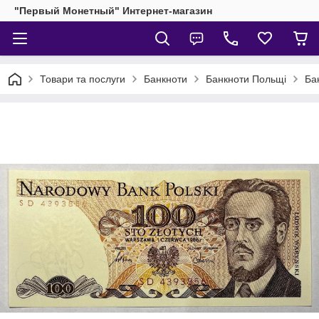
"Первый Монетный" Интернет-магазин
Товари та послуги
Банкноти
Банкноти Польщі
Ба