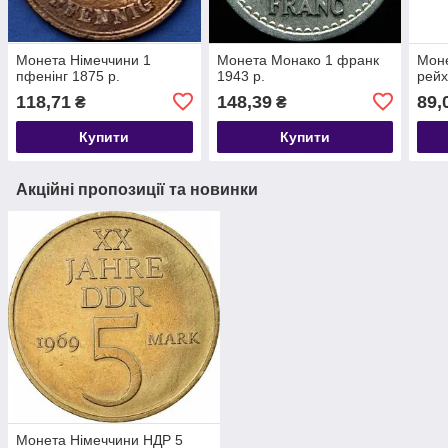
Монета Німеччини 1
Монета Монако 1 франк
Моне
пфенінг 1875 р.
1943 р.
рейх
118,71
148,39
89,
₴
₴
Купити
Купити
Акційні пропозиції та новинки
Монета Німеччини НДР 5