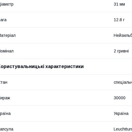
іаметр
31 мм
ага
12.8 г
атеріал
Нейзиль
омінал
2 гривні
Користувальницькі характеристики
Стан
спеціаль
Тираж
30000
раїна
Україна
апсула
Leuchtt