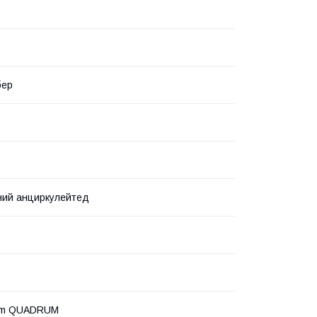
бер
ний анциркулейтед
urm QUADRUM