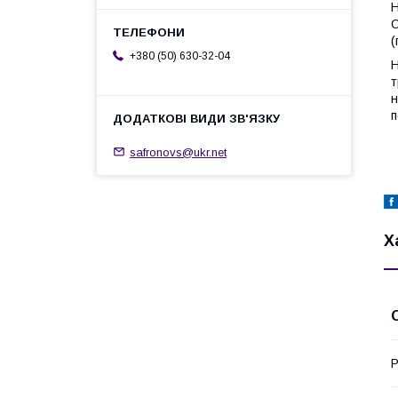
Н
О
(
+380 (50) 630-32-04
Н
т
н
п
safronovs@ukr.net
Х
Р