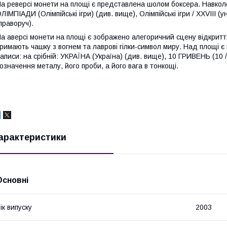
а реверсі монети на площі є представлена шолом боксера. Навколо 
ЛІМПІАДИ (Олімпійські ігри) (див. вище), Олімпійські ігри / XXVIII (
праворуч).
а аверсі монети на площі є зображено алегоричний сцену відкриття О
римають чашку з вогнем та лаврові гілки-символ миру. Над площі 
аписи: на срібній: УКРАЇНА (Україна) (див. вище), 10 ГРИВЕНЬ (10 / 
означення металу, його проби, а його вага в тонкощі.
арактеристики
Основні
ік випуску
2003