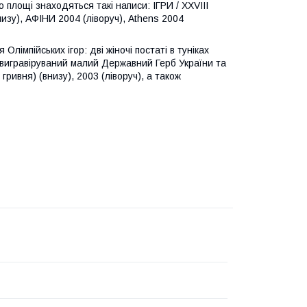
площі знаходяться такі написи: ІГРИ / XXVIII
унизу), АФІНИ 2004 (ліворуч), Athens 2004
лімпійських ігор: дві жіночі постаті в туніках
є вигравіруваний малий Державний Герб України та
гривня) (внизу), 2003 (ліворуч), а також