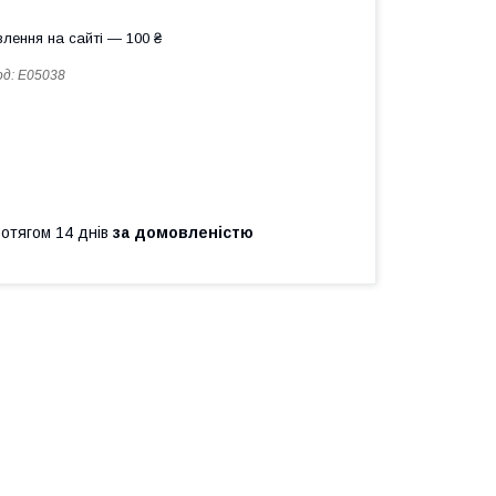
лення на сайті — 100 ₴
од:
Е05038
ротягом 14 днів
за домовленістю