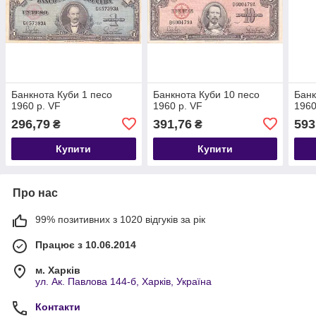
Банкнота Куби 1 песо
Банкнота Куби 10 песо
Банк
1960 р. VF
1960 р. VF
1960
296,79
391,76
593
₴
₴
Купити
Купити
Про нас
99% позитивних з 1020 відгуків за рік
Працює з 10.06.2014
м. Харків
ул. Ак. Павлова 144-б, Харків, Україна
Контакти