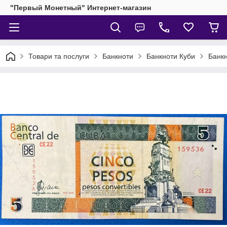
"Первый Монетный" Интернет-магазин
Товари та послуги
Банкноти
Банкноти Куби
Банкн