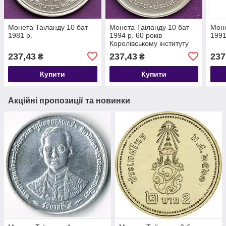
Монета Таіланду 10 бат
Монета Таіланду 10 бат
Моне
1981 р.
1994 р. 60 років
1991
Королівському інституту
Таїланда
237,43
237,43
237
₴
₴
Купити
Купити
Акційні пропозиції та новинки