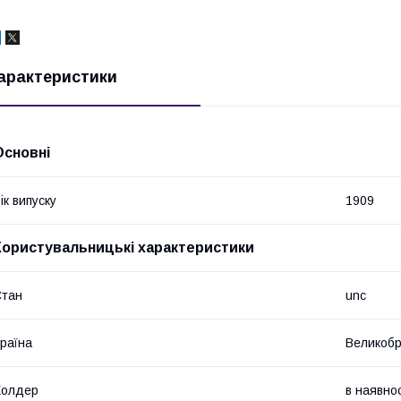
арактеристики
Основні
ік випуску
1909
Користувальницькі характеристики
Стан
unc
раїна
Великобр
Холдер
в наявнос