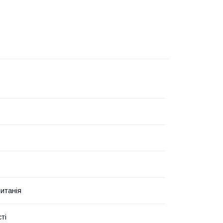
итанія
ті