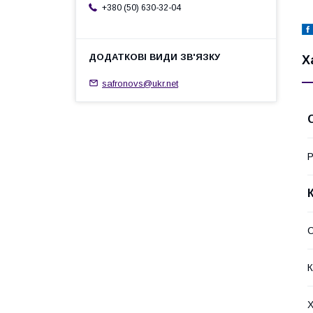
+380 (50) 630-32-04
Х
safronovs@ukr.net
Р
К