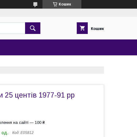
Кошик
Кошик
 25 центів 1977-91 рр
лення на сайті — 100 ₴
 од.
Код:
Е05812