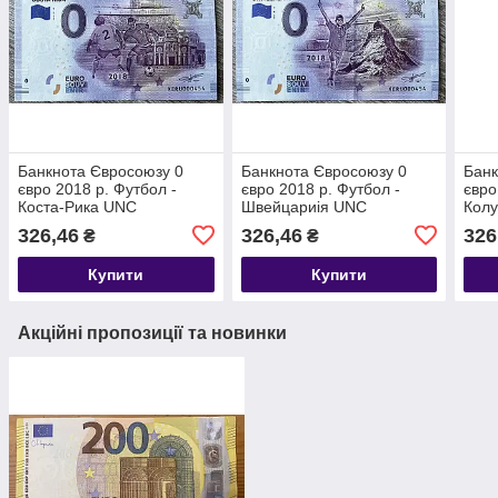
Банкнота Євросоюзу 0
Банкнота Євросоюзу 0
Банк
євро 2018 р. Футбол -
євро 2018 р. Футбол -
євро
Коста-Рика UNC
Швейцариія UNC
Кол
326,46
326,46
326
₴
₴
Купити
Купити
Акційні пропозиції та новинки