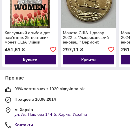
Капсульний альбом для
Монета США 1 долар
Мон
пам'ятних 25-центових
2022 р. "Американський
2024
монет США "Жінки
інновації" Вермонт,
іннов
Америки" 2022-2025 рр.
Сноуборд
Конв
451,61
297,11
261
₴
₴
авто
Купити
Купити
Про нас
99% позитивних з 1020 відгуків за рік
Працює з 10.06.2014
м. Харків
ул. Ак. Павлова 144-б, Харків, Україна
Контакти