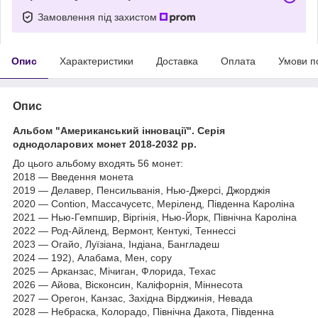
Замовлення під захистом
Опис
Характеристики
Доставка
Оплата
Умови п
Опис
Альбом "Американський інновації". Серія
однодоларових монет 2018-2032 рр.
До цього альбому входять 56 монет:
2018 — Введення монета
2019 — Делавер, Пенсильванія, Нью-Джерсі, Джорджія
2020 — Contion, Массачусетс, Меріленд, Південна Кароліна
2021 — Нью-Гемпшир, Віргінія, Нью-Йорк, Північна Кароліна
2022 — Род-Айленд, Вермонт, Кентукі, Теннессі
2023 — Огайо, Луїзіана, Індіана, Бангладеш
2024 — 192), Алабама, Мен, copy
2025 — Арканзас, Мічиган, Флорида, Техас
2026 — Айова, Вісконсин, Каліфорнія, Міннесота
2027 — Орегон, Канзас, Західна Вірджинія, Невада
2028 — Небраска, Колорадо, Північна Дакота, Південна