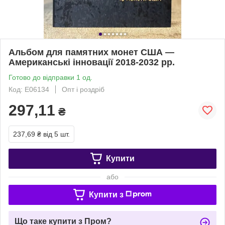
Альбом для памятних монет США —
Американські інновації 2018-2032 рр.
Готово до відправки 1 од.
Код: Е06134
Опт і роздріб
297,11
₴
237,69 ₴
від 5 шт.
Купити
або
Купити з
Що таке купити з Пром?