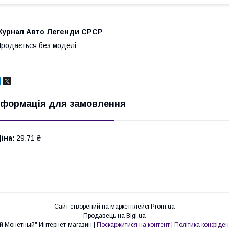
Журнал Авто Легенди СРСР
родається без моделі
нформація для замовлення
іна:
29,71 ₴
Сайт створений на маркетплейсі
Prom.ua
Продавець на Bigl.ua
"Первый Монетный" Интернет-магазин |
Поскаржитися на контент
|
Політика конфіден