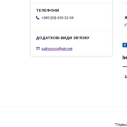
+380 (50) 630-32-04
П
safronovs@ukr.net
І
Ц