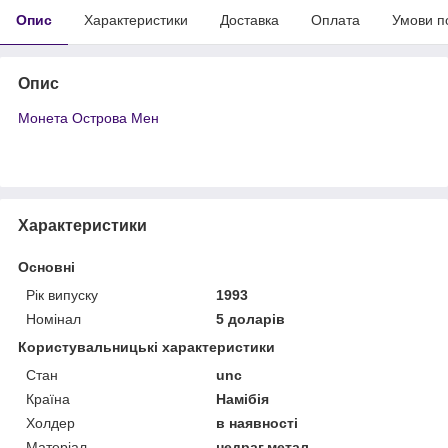
Опис
Характеристики
Доставка
Оплата
Умови п
Опис
Монета Острова Мен
Характеристики
Основні
Рік випуску
1993
Номінал
5 доларів
Користувальницькі характеристики
Стан
unc
Країна
Намібія
Холдер
в наявності
Матеріал
недраг.метал