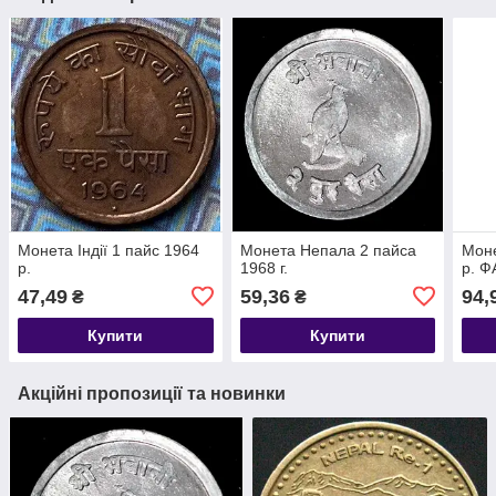
Монета Індії 1 пайс 1964
Монета Непала 2 пайса
Моне
р.
1968 г.
р. 
47,49
59,36
94,
₴
₴
Купити
Купити
Акційні пропозиції та новинки