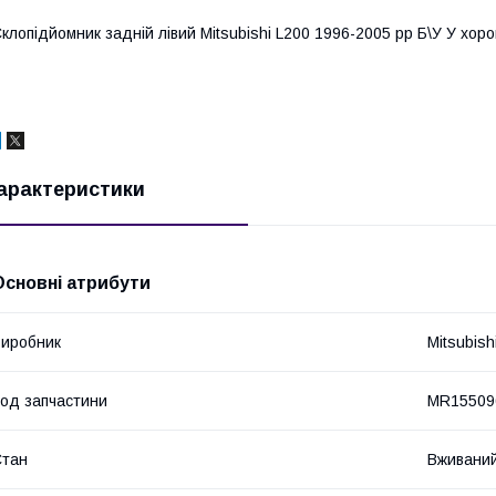
клопідйомник задній лівий Mitsubishi L200 1996-2005 рр Б\У У хор
арактеристики
Основні атрибути
иробник
Mitsubish
од запчастини
MR15509
Стан
Вживани