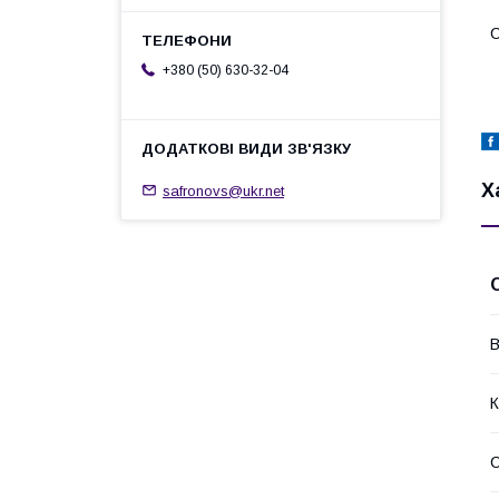
С
+380 (50) 630-32-04
Х
safronovs@ukr.net
В
К