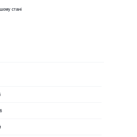
ошому стані
i
6
й