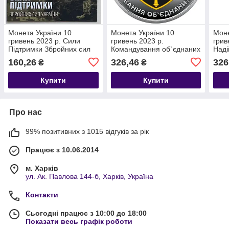
Монета України 10
Монета України 10
Моне
гривень 2023 р. Сили
гривень 2023 р.
грив
Підтримки Збройних сил
Командування об`єднаних
Наді
Україні в блистере
сил ЗСУ
160,26
326,46
326
₴
₴
Купити
Купити
Про нас
99% позитивних з 1015 відгуків за рік
Працює з 10.06.2014
м. Харків
ул. Ак. Павлова 144-б, Харків, Україна
Контакти
Сьогодні працює з 10:00 до 18:00
Показати весь графік роботи