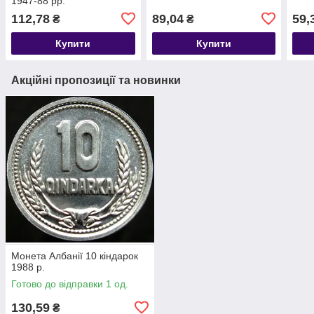
1947-88 рр.
112,78
89,04
59,
₴
₴
Купити
Купити
Акційні пропозиції та новинки
Монета Албанії 10 кіндарок
1988 р.
Готово до відправки 1 од.
130,59
₴