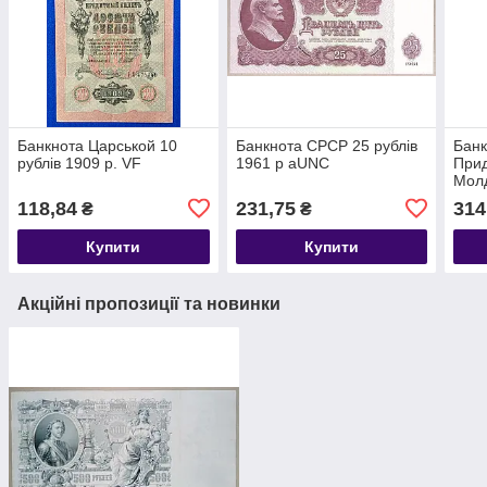
Банкнота Царськой 10
Банкнота СРСР 25 рублів
Банк
рублів 1909 р. VF
1961 р aUNC
Прид
Молд
рубл
118,84
231,75
314
₴
₴
Купити
Купити
Акційні пропозиції та новинки