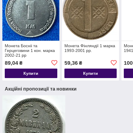
Монета Босніі та
Монета Фінляндії 1 марка
Моне
Герцеговини 1 кон. марка
1993-2001 рр.
1941
2002-21 рр
89,04
59,36
100
₴
₴
Купити
Купити
Акційні пропозиції та новинки