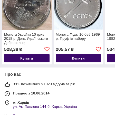
Монета України 10 грив
Монета Фіджі 10 086 1969
Моне
2018 р. День Українського
р. Пруф із набору
1982
Добровольця
528,38
205,57
534
₴
₴
Купити
Купити
Про нас
99% позитивних з 1020 відгуків за рік
Працює з 10.06.2014
м. Харків
ул. Ак. Павлова 144-б, Харків, Україна